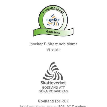
Innehar F-Skatt och Moms
Vi sköte
Godkänd för ROT
Med oss kan du dra av 30% ROT-avdrag.